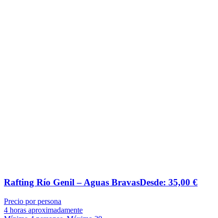
Rafting Río Genil – Aguas Bravas
Desde:
35,00
€
Precio por persona
4 horas aproximadamente